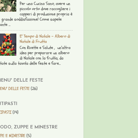
Per una Cucina Sano, avere un
piccolo orto dove raccogliere i
capperi di produzione propria è
 grande soddisfazione! Come sapete
ante ...
E' Tempo di Natale - Albero di
Natale di Frutta
Con Ricette e Salute , un'altra
idea per preparare un albero
di Natale con la frutta, da
tate sulla tavola delle feste e fare...
MENU' DELLE FESTE
ENU' DELLE FESTE
(26)
TIPASTI
IPASTI
(14)
ODO, ZUPPE E MINESTRE
PE E MINESTRE
(5)