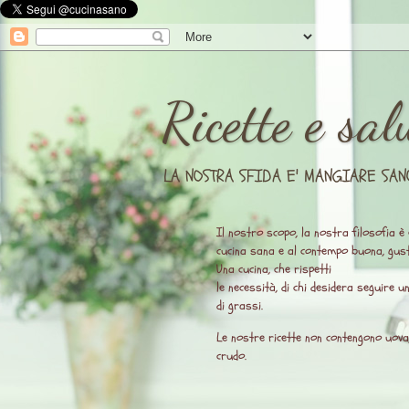
Ricette e sal
LA NOSTRA SFIDA E' MANGIARE SAN
Il nostro scopo, la nostra filosofia è 
cucina sana e al contempo buona, gust
Una cucina, che rispetti
le necessità, di chi desidera seguire 
di grassi.
Le nostre ricette non contengono uova, l
crudo.