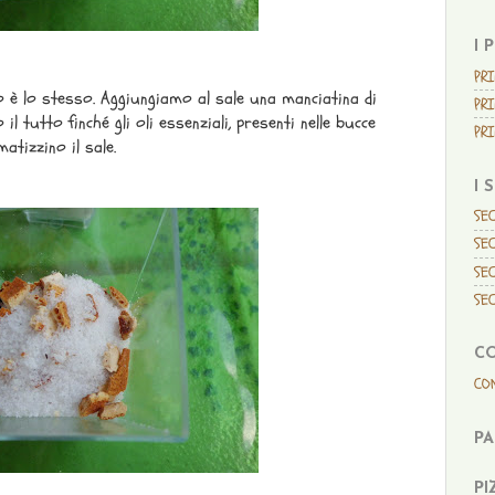
I 
PRI
nto è lo stesso. Aggiungiamo al sale una manciatina di
PRI
l tutto finché gli oli essenziali, presenti nelle bucce
PRI
atizzino il sale.
I 
SEC
SEC
SEC
SEC
C
CO
P
PI