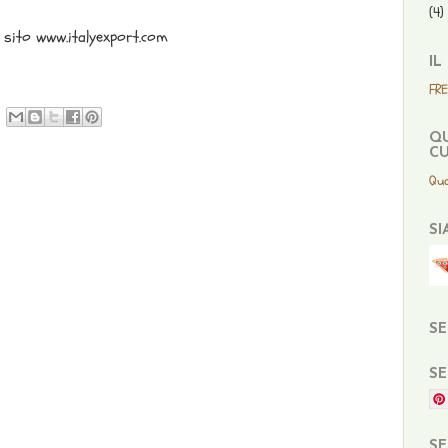
(4)
 il sito www.italyexport.com
IL
FR
QU
CU
Qua
SI
SE
SE
SE