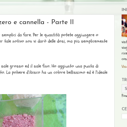
IN
ero e cannella - Parte II
semplici da fare. Per le quantità potete aggiungere o
er tale notivo non vi darò delle dosi, ma più semplicemente
vis
via
ric
con
l sale grosso ed il sale fino. Ho aggiunto una punta di
Vis
to. La polvere d’ibisco ha un colore bellissimo ed è l’ideale
T
Po
CE