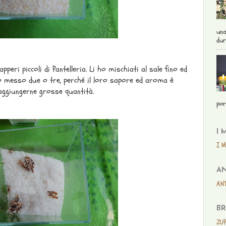
una
dur
pperi piccoli di Pantelleria. Li ho mischiati al sale fino ed
ho messo due o tre, perché il loro sapore ed aroma è
aggiungerne grosse quantità.
por
I 
I M
AN
ANT
BR
ZUP