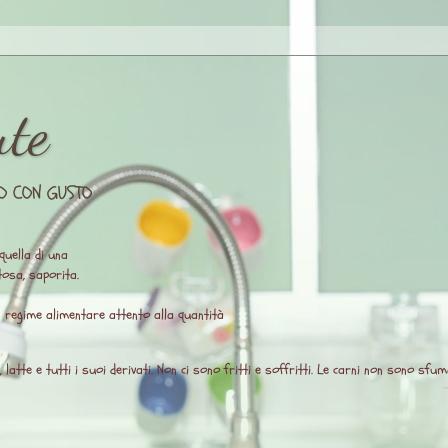
ute
O CON GUSTO
quella di una
osa, saporita.
un regime alimentare attento alla quantità
atte e tutti i suoi derivati. Non ci sono fritti e soffritti. Le carni non sono sfuma