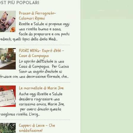
ST PIÙ POPOLARI
Pranzo di Ferragosto-
Calamari Ripieni
Ricette e Salute vi propone oggi
una ricetta buona e sana,
facile da preparare e con pochi
edienti, quelli tipici della dieta Medi...
FUORI MENù- Esprit d'été -
Case di Campagna
Lo spirito dell'Estate in una
Casa di Campagna. Per Cucina
Sano un angolo d'estate si
truisce con una decorazione floreale, che...
Le marmellate di Marie Joe
Anche oggi Ricette e Salute
desidera ringraziare una
carissima amica, Marie Joe,
per averci donato questa
avigliosa ricetta. L'orig...
Capperi di Lecce - Che
soddisfazione!