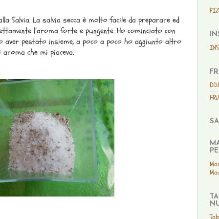
PIZ
lla Salvia. La salvia secca è molto facile da preparare ed
rfettamente l’aroma forte e pungente. Ho cominciato con
IN
po aver pestato insieme, a poco a poco ho aggiunto altro
IN
di aroma che mi piaceva.
FR
DO
FRU
SA
MA
PE
Man
Mad
TA
NU
Tab