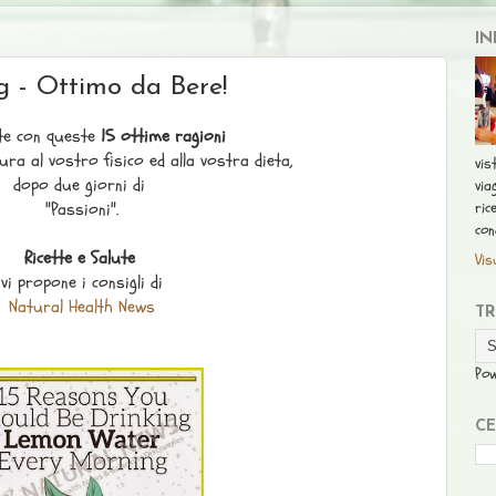
IN
 - Ottimo da Bere!
te con queste
15 ottime ragioni
ra al vostro fisico ed alla vostra dieta,
vis
dopo due giorni di
via
ric
"Passioni".
con
Ricette e Salute
Vis
vi propone i consigli di
Natural Health News
T
Po
CE