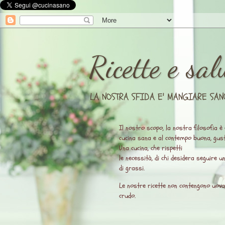
Ricette e sal
LA NOSTRA SFIDA E' MANGIARE SAN
Il nostro scopo, la nostra filosofia è 
cucina sana e al contempo buona, gust
Una cucina, che rispetti
le necessità, di chi desidera seguire 
di grassi.
Le nostre ricette non contengono uova, l
crudo.