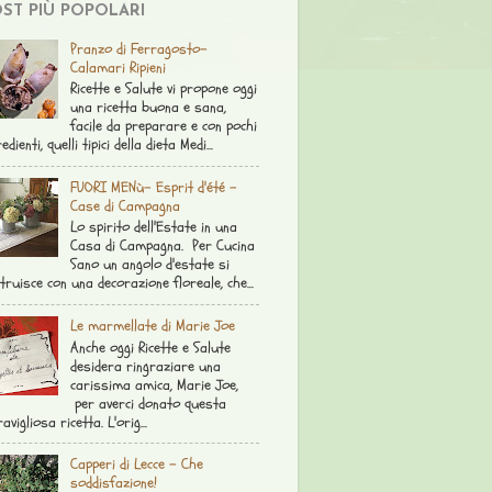
ST PIÙ POPOLARI
Pranzo di Ferragosto-
Calamari Ripieni
Ricette e Salute vi propone oggi
una ricetta buona e sana,
facile da preparare e con pochi
edienti, quelli tipici della dieta Medi...
FUORI MENù- Esprit d'été -
Case di Campagna
Lo spirito dell'Estate in una
Casa di Campagna. Per Cucina
Sano un angolo d'estate si
truisce con una decorazione floreale, che...
Le marmellate di Marie Joe
Anche oggi Ricette e Salute
desidera ringraziare una
carissima amica, Marie Joe,
per averci donato questa
avigliosa ricetta. L'orig...
Capperi di Lecce - Che
soddisfazione!