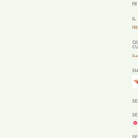
(4)
IL
FR
QU
CU
Qua
SI
SE
SE
SE