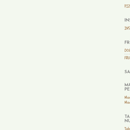
PIZ
IN
IN
FR
DO
FRU
SA
MA
PE
Man
Mad
TA
NU
Tab