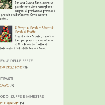
Per una Cucina Sano, avere un
piccolo orto dove raccogliere i
capperi di produzione propria è
 grande soddisfazione! Come sapete
ante ...
E' Tempo di Natale - Albero di
Natale di Frutta
Con Ricette e Salute , un'altra
idea per preparare un albero
di Natale con la frutta, da
tate sulla tavola delle feste e fare...
MENU' DELLE FESTE
ENU' DELLE FESTE
(26)
TIPASTI
IPASTI
(14)
ODO, ZUPPE E MINESTRE
PE E MINESTRE
(5)