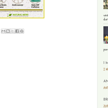
una
dur
por
I 
I M
AN
ANT
BR
ZUP