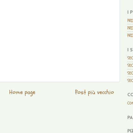
I 
PRI
PRI
PRI
I 
SEC
SEC
SEC
SEC
Home page
Post più vecchio
C
CO
P
PI