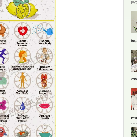
PO
ingr
cos
mer