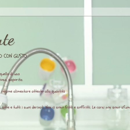
ute
O CON GUSTO
quella di una
osa, saporita.
un regime alimentare attento alla quantità
atte e tutti i suoi derivati. Non ci sono fritti e soffritti. Le carni non sono sfuma