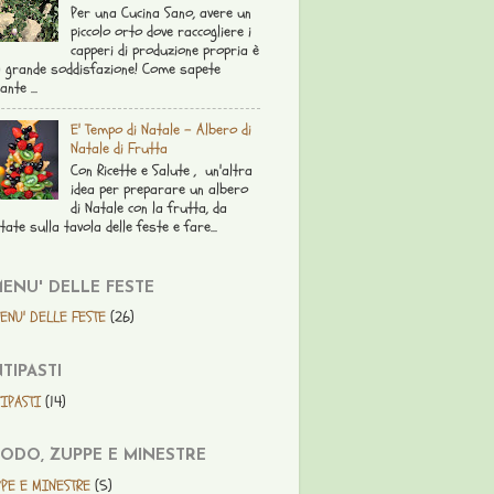
Per una Cucina Sano, avere un
piccolo orto dove raccogliere i
capperi di produzione propria è
 grande soddisfazione! Come sapete
ante ...
E' Tempo di Natale - Albero di
Natale di Frutta
Con Ricette e Salute , un'altra
idea per preparare un albero
di Natale con la frutta, da
tate sulla tavola delle feste e fare...
MENU' DELLE FESTE
ENU' DELLE FESTE
(26)
TIPASTI
IPASTI
(14)
ODO, ZUPPE E MINESTRE
PE E MINESTRE
(5)