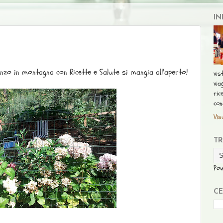
IN
zo in montagna con Ricette e Salute si mangia all'aperto!
vis
via
ric
con
Vis
T
Po
CE