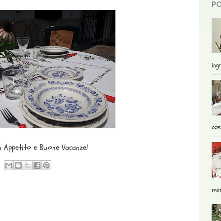
PO
ingr
cos
 Appetito e Buone Vacanze!
mer