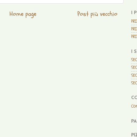
Home page
Post più vecchio
I 
PRI
PRI
PRI
I 
SEC
SEC
SEC
SEC
C
CO
P
PI