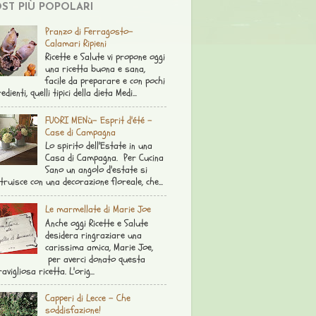
ST PIÙ POPOLARI
Pranzo di Ferragosto-
Calamari Ripieni
Ricette e Salute vi propone oggi
una ricetta buona e sana,
facile da preparare e con pochi
edienti, quelli tipici della dieta Medi...
FUORI MENù- Esprit d'été -
Case di Campagna
Lo spirito dell'Estate in una
Casa di Campagna. Per Cucina
Sano un angolo d'estate si
truisce con una decorazione floreale, che...
Le marmellate di Marie Joe
Anche oggi Ricette e Salute
desidera ringraziare una
carissima amica, Marie Joe,
per averci donato questa
avigliosa ricetta. L'orig...
Capperi di Lecce - Che
soddisfazione!