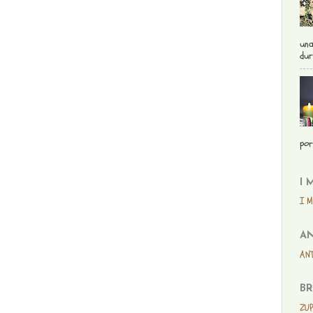
una
dur
por
I 
I M
AN
ANT
BR
ZUP