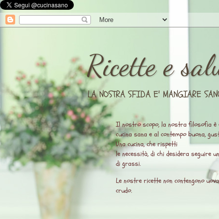
Ricette e sal
LA NOSTRA SFIDA E' MANGIARE SAN
Il nostro scopo, la nostra filosofia è 
cucina sana e al contempo buona, gust
Una cucina, che rispetti
le necessità, di chi desidera seguire 
di grassi.
Le nostre ricette non contengono uova, l
crudo.