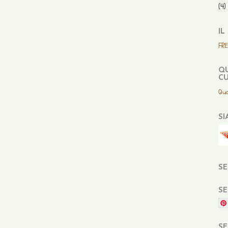
(4)
IL
FR
QU
CU
Qua
SI
SE
SE
SE