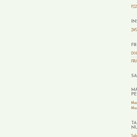
PIZ
IN
IN
FR
DO
FRU
SA
MA
PE
Man
Mad
TA
NU
Tab