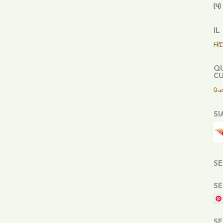
(4)
IL
FR
QU
CU
Qua
SI
SE
SE
SE