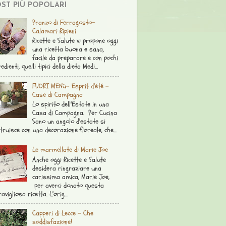
ST PIÙ POPOLARI
Pranzo di Ferragosto-
Calamari Ripieni
Ricette e Salute vi propone oggi
una ricetta buona e sana,
facile da preparare e con pochi
edienti, quelli tipici della dieta Medi...
FUORI MENù- Esprit d'été -
Case di Campagna
Lo spirito dell'Estate in una
Casa di Campagna. Per Cucina
Sano un angolo d'estate si
truisce con una decorazione floreale, che...
Le marmellate di Marie Joe
Anche oggi Ricette e Salute
desidera ringraziare una
carissima amica, Marie Joe,
per averci donato questa
avigliosa ricetta. L'orig...
Capperi di Lecce - Che
soddisfazione!