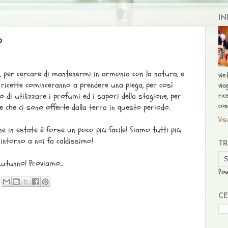
IN
o
e, per cercare di mantenermi in armonia con la natura, e
vis
e ricette cominceranno a prendere una piega, per così
via
ric
o di utilizzare i profumi ed i sapori della stagione, per
con
 che ci sono offerte dalla terra in questo periodo.
Vis
e in estate è forse un poco più facile! Siamo tutti più
intorno a noi fa caldissimo!
T
utunno! Proviamo...
Po
CE