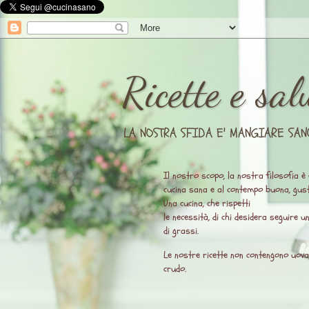
Ricette e sal
LA NOSTRA SFIDA E' MANGIARE SAN
Il nostro scopo, la nostra filosofia è 
cucina sana e al contempo buona, gust
Una cucina, che rispetti
le necessità, di chi desidera seguire 
di grassi.
Le nostre ricette non contengono uova, l
crudo.