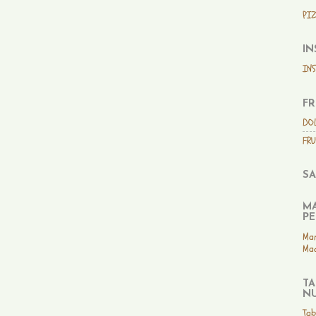
PIZ
IN
IN
FR
DO
FRU
SA
MA
PE
Man
Mad
TA
NU
Tab