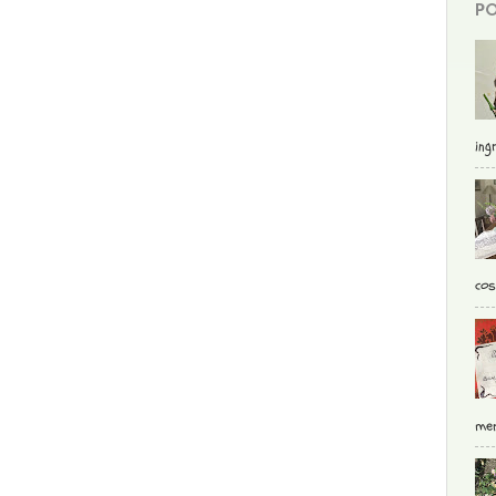
PO
ingr
cos
mer