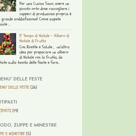
Per una Cucina Sano, avere un
piccolo orto dove raccogliere i
capperi di produzione propria è
 grande soddisfazione! Come sapete
ante ...
E' Tempo di Natale - Albero di
Natale di Frutta
Con Ricette e Salute , un'altra
idea per preparare un albero
di Natale con la frutta, da
tate sulla tavola delle feste e fare...
MENU' DELLE FESTE
ENU' DELLE FESTE
(26)
TIPASTI
IPASTI
(14)
ODO, ZUPPE E MINESTRE
PE E MINESTRE
(5)