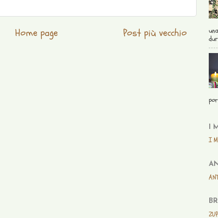
una
Home page
Post più vecchio
dur
por
I 
I M
AN
ANT
BR
ZUP