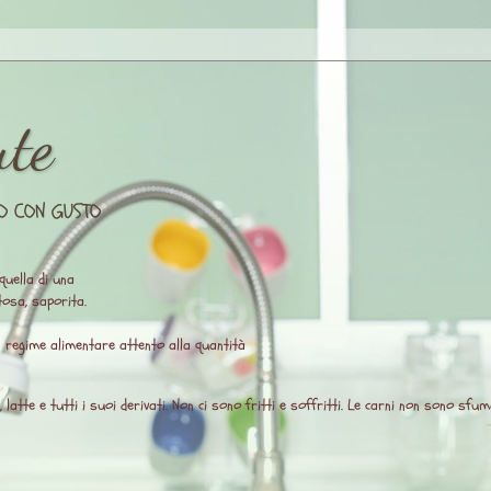
ute
O CON GUSTO
quella di una
osa, saporita.
un regime alimentare attento alla quantità
atte e tutti i suoi derivati. Non ci sono fritti e soffritti. Le carni non sono sfuma