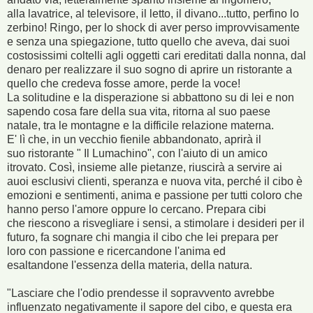
alla lavatrice, al televisore, il letto, il divano...tutto, perfino lo
zerbino! Ringo, per lo shock di aver perso improvvisamente
e senza una spiegazione, tutto quello che aveva, dai suoi
costosissimi coltelli agli oggetti cari ereditati dalla nonna, dal
denaro per realizzare il suo sogno di aprire un ristorante a
quello che credeva fosse amore, perde la voce!
La solitudine e la disperazione si abbattono su di lei e non
sapendo cosa fare della sua vita, ritorna al suo paese
natale, tra le montagne e la difficile relazione materna.
E' lì che, in un vecchio fienile abbandonato, aprirà il
suo ristorante " Il Lumachino", con l'aiuto di un amico
itrovato. Così, insieme alle pietanze, riuscirà a servire ai
auoi esclusivi clienti, speranza e nuova vita, perché il cibo è
emozioni e sentimenti, anima e passione per tutti coloro che
hanno perso l'amore oppure lo cercano. Prepara cibi
che riescono a risvegliare i sensi, a stimolare i desideri per il
futuro, fa sognare chi mangia il cibo che lei prepara per
loro con passione e ricercandone l'anima ed
esaltandone l'essenza della materia, della natura.
"Lasciare che l'odio prendesse il sopravvento avrebbe
influenzato negativamente il sapore del cibo, e questa era