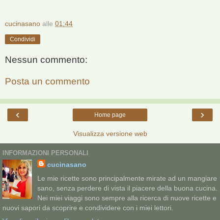
cucinasano
alle
01:44
Condividi
Nessun commento:
Posta un commento
‹
›
Home page
Visualizza versione web
INFORMAZIONI PERSONALI
cucinasano
Le mie ricette sono principalmente mirate ad un mangiare
sano, senza perdere di vista il piacere della buona cucina.
Nei miei viaggi sono sempre alla ricerca di nuove ricette e
nuovi sapori da scoprire e condividere con i miei lettori.