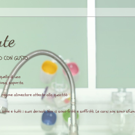
ute
O CON GUSTO
quella di una
osa, saporita.
un regime alimentare attento alla quantità
atte e tutti i suoi derivati. Non ci sono fritti e soffritti. Le carni non sono sfuma