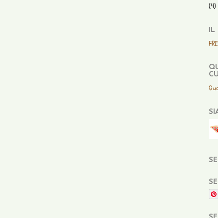
(4)
IL
FR
QU
CU
Qua
SI
SE
SE
SE