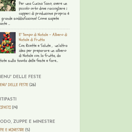
Per una Cucina Sano, avere un
piccolo orto dove raccogliere i
capperi di produzione propria è
 grande soddisfazione! Come sapete
ante ...
E' Tempo di Natale - Albero di
Natale di Frutta
Con Ricette e Salute , un'altra
idea per preparare un albero
di Natale con la frutta, da
tate sulla tavola delle feste e fare...
MENU' DELLE FESTE
ENU' DELLE FESTE
(26)
TIPASTI
IPASTI
(14)
ODO, ZUPPE E MINESTRE
PE E MINESTRE
(5)