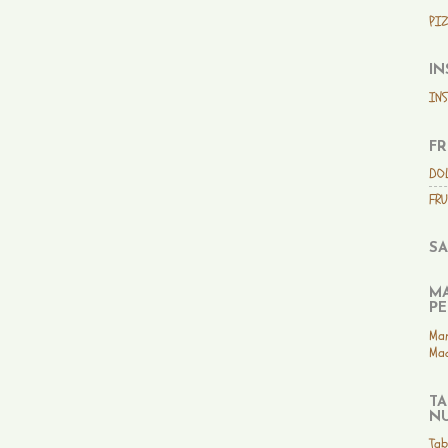
PIZ
IN
IN
FR
DO
FRU
SA
MA
PE
Man
Mad
TA
NU
Tab