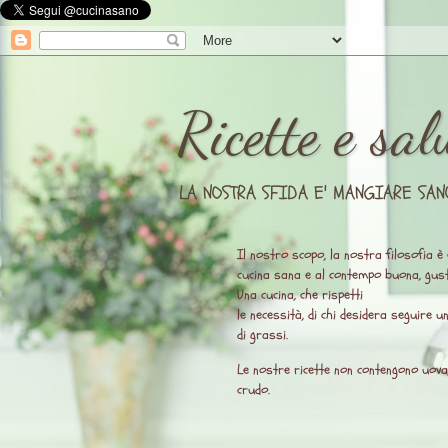
Ricette e sal
LA NOSTRA SFIDA E' MANGIARE SAN
Il nostro scopo, la nostra filosofia è 
cucina sana e al contempo buona, gust
Una cucina, che rispetti
le necessità, di chi desidera seguire 
di grassi.
Le nostre ricette non contengono uova, l
crudo.