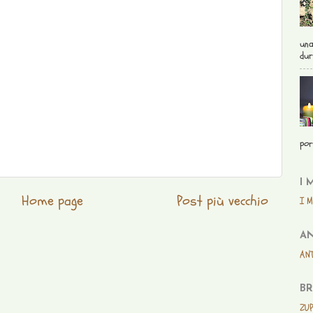
una
dur
por
I 
Home page
Post più vecchio
I M
AN
ANT
BR
ZUP