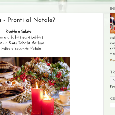
IN
a - Pronti al Natale?
Ricette e Salute
ura a tutti i suoi Lettori
vis
re un Buon Sabato Mattina
via
ric
 Felice e Saporito Natale
con
Vis
T
Po
CE