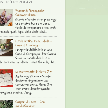
ST PIÙ POPOLARI
Pranzo di Ferragosto-
Calamari Ripieni
Ricette e Salute vi propone oggi
una ricetta buona e sana,
facile da preparare e con pochi
edienti, quelli tipici della dieta Medi...
FUORI MENù- Esprit d'été -
Case di Campagna
Lo spirito dell'Estate in una
Casa di Campagna. Per Cucina
Sano un angolo d'estate si
truisce con una decorazione floreale, che...
Le marmellate di Marie Joe
Anche oggi Ricette e Salute
desidera ringraziare una
carissima amica, Marie Joe,
per averci donato questa
avigliosa ricetta. L'orig...
Capperi di Lecce - Che
soddisfazione!