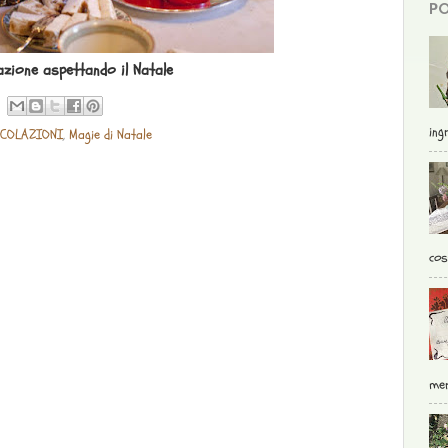
PO
azione aspettando il Natale
ingr
 COLAZIONI
,
Magie di Natale
cos
mer