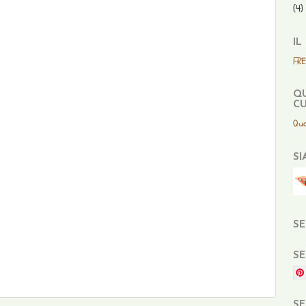
(4)
IL
FR
QU
CU
Qua
SI
SE
SE
SE