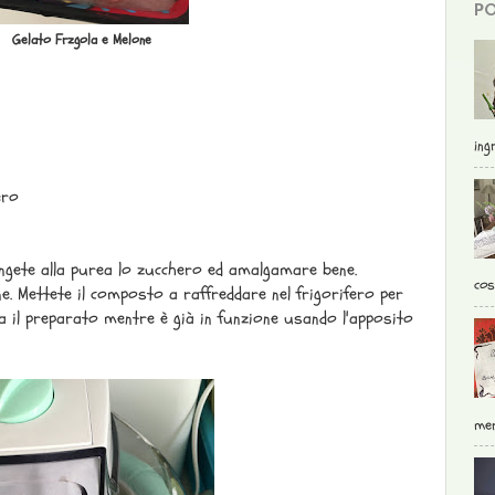
PO
Gelato Frzgola e Melone
ingr
ero
iungete alla purea lo zucchero ed amalgamare bene.
cos
e. Mettete il composto a raffreddare nel frigorifero per
ra il preparato mentre è già in funzione usando l'apposito
mer