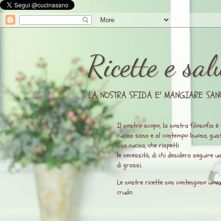
Ricette e sal
LA NOSTRA SFIDA E' MANGIARE SAN
Il nostro scopo, la nostra filosofia è 
cucina sana e al contempo buona, gust
Una cucina, che rispetti
le necessità, di chi desidera seguire 
di grassi.
Le nostre ricette non contengono uova, l
crudo.