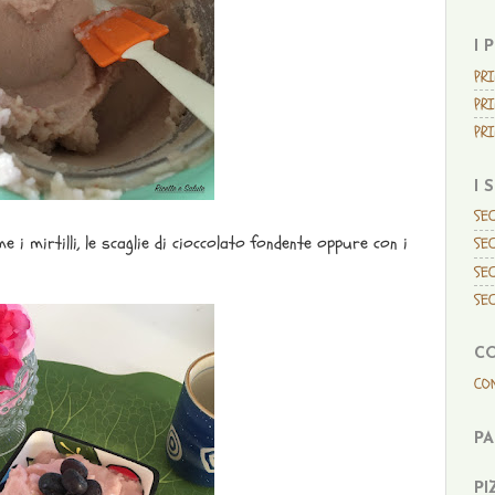
I 
PRI
PRI
PRI
I 
SEC
 i mirtilli, le scaglie di cioccolato fondente oppure con i
SEC
SEC
SEC
C
CO
P
PI