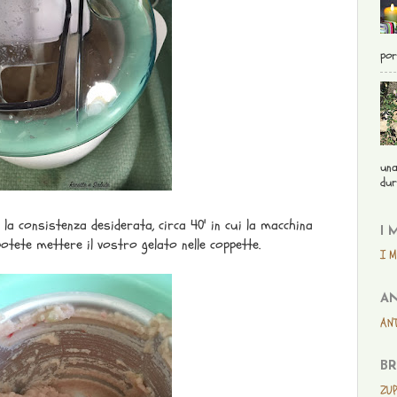
por
una
dur
a consistenza desiderata, circa 40' in cui la macchina
I 
otete mettere il vostro gelato nelle coppette.
I M
AN
ANT
BR
ZUP