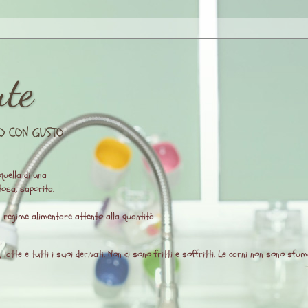
ute
O CON GUSTO
quella di una
osa, saporita.
un regime alimentare attento alla quantità
atte e tutti i suoi derivati. Non ci sono fritti e soffritti. Le carni non sono sfuma