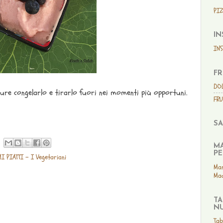
PIZ
IN
IN
FR
DO
re congelarlo e tirarlo fuori nei momenti più opportuni.
FRU
SA
MA
PE
I PIATTI - I Vegetariani
Man
Mad
TA
NU
Tab