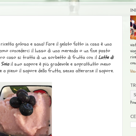
IN
ricetta golosa e sana! Fare il gelato fatto in casa è una
vis
iamo concederci il lusso di una merenda o un fine pasto
via
ric
ostro caso si tratta di un sorbetto di frutta con il
Latte di
con
 Soia
il suo sapore è più gradevole e soprattutto meno
e a pieno il sapore della frutta, senza alterarne il sapore.
Vis
T
Po
CE