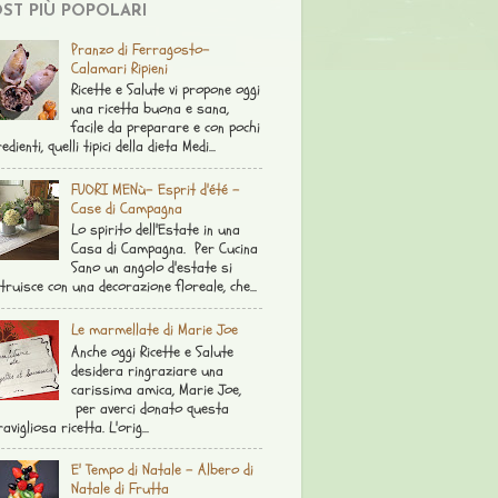
ST PIÙ POPOLARI
Pranzo di Ferragosto-
Calamari Ripieni
Ricette e Salute vi propone oggi
una ricetta buona e sana,
facile da preparare e con pochi
edienti, quelli tipici della dieta Medi...
FUORI MENù- Esprit d'été -
Case di Campagna
Lo spirito dell'Estate in una
Casa di Campagna. Per Cucina
Sano un angolo d'estate si
truisce con una decorazione floreale, che...
Le marmellate di Marie Joe
Anche oggi Ricette e Salute
desidera ringraziare una
carissima amica, Marie Joe,
per averci donato questa
avigliosa ricetta. L'orig...
E' Tempo di Natale - Albero di
Natale di Frutta