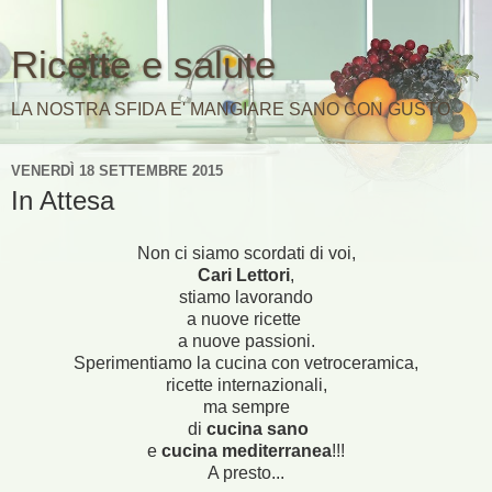
Ricette e salute
LA NOSTRA SFIDA E' MANGIARE SANO CON GUSTO
VENERDÌ 18 SETTEMBRE 2015
In Attesa
Non ci siamo scordati di voi,
Cari Lettori
,
stiamo lavorando
a nuove ricette
a nuove passioni.
Sperimentiamo la cucina con vetroceramica,
ricette internazionali,
ma sempre
di
cucina sano
e
cucina mediterranea
!!!
A presto...