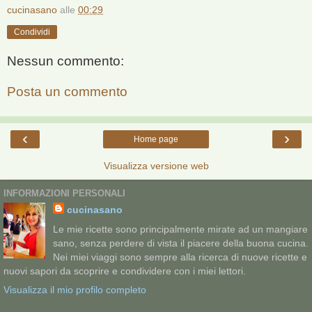
cucinasano
alle
00:29
Condividi
Nessun commento:
Posta un commento
‹
›
Home page
Visualizza versione web
INFORMAZIONI PERSONALI
cucinasano
Le mie ricette sono principalmente mirate ad un mangiare
sano, senza perdere di vista il piacere della buona cucina.
Nei miei viaggi sono sempre alla ricerca di nuove ricette e
nuovi sapori da scoprire e condividere con i miei lettori.
Visualizza il mio profilo completo